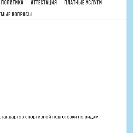
 политика
Аттестация
Платные услуги
емые вопросы
Главная
/
Крекина Светлана Леонидовна информация
тандартов спортивной подготовки по видам