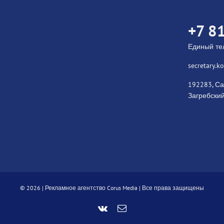
+7 8
Единый т
secretary.
192283, Са
Загребский
©
2026 |
Рекламное агентство Corus Media
| Все права защищены
Vk
Email