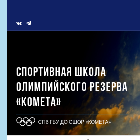
Skip
to
content
Vk
СПОРТИВНАЯ ШКОЛА
ОЛИМПИЙСКОГО РЕЗЕРВА
«КОМЕТА»
СПб ГБУ ДО СШОР «КОМЕТА»
Результат