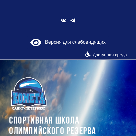
Skip
to
content
Vk
Версия для слабовидящих
Доступная среда
СПОРТИВНАЯ ШКОЛА
ОЛИМПИЙСКОГО РЕЗЕРВА