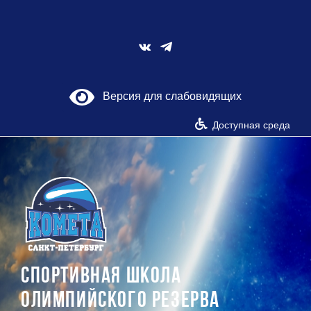
Skip
to
content
Vk
Версия для слабовидящих
Доступная среда
СПОРТИВНАЯ ШКОЛА
ОЛИМПИЙСКОГО РЕЗЕРВА