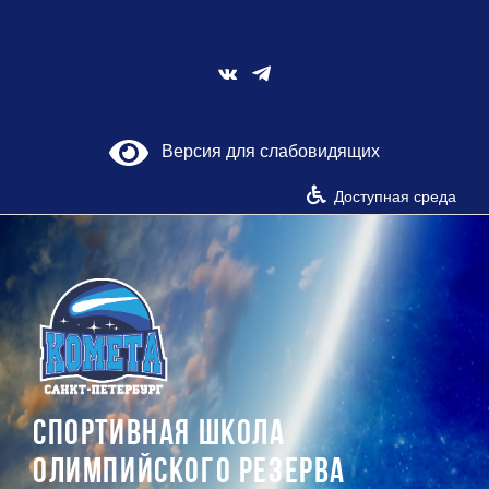
Skip
to
content
Vk
Версия для слабовидящих
Доступная среда
СПОРТИВНАЯ ШКОЛА
ОЛИМПИЙСКОГО РЕЗЕРВА