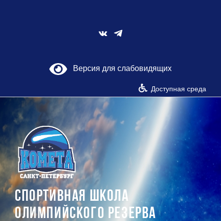
Skip
to
content
Vk
Версия для слабовидящих
Доступная среда
СПОРТИВНАЯ ШКОЛА
ОЛИМПИЙСКОГО РЕЗЕРВА