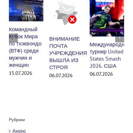
К
Командный
п
Кубок Мира
ВНИМАНИЕ
(
по тхэквондо
Международный
ПОЧТА
м
(ВТФ) среди
турнир United
УЧРЕЖДЕНИЯ
мужчин и
States Smash
ВЫШЛА ИЗ
женщин
3
2026. США
СТРОЯ
15.07.2026
06.07.2026
06.07.2026
Рубрики
Анонс