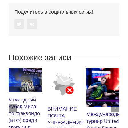
Поделитесь в социальных сетях!
Twitter
Vk
Похожие записи
К
Командный
п
Кубок Мира
ВНИМАНИЕ
(
по тхэквондо
Международный
ПОЧТА
м
(ВТФ) среди
турнир United
УЧРЕЖДЕНИЯ
мужчин и
States Smash