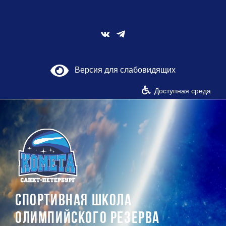
Skip
to
content
Vk
Версия для слабовидящих
Доступная среда
СПОРТИВНАЯ ШКОЛА
ОЛИМПИЙСКОГО РЕЗЕРВА