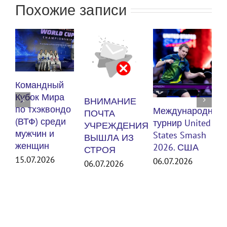
Похожие записи
К
Командный
п
Кубок Мира
ВНИМАНИЕ
(
по тхэквондо
Международный
ПОЧТА
м
(ВТФ) среди
турнир United
УЧРЕЖДЕНИЯ
мужчин и
States Smash
ВЫШЛА ИЗ
женщин
3
2026. США
СТРОЯ
15.07.2026
06.07.2026
06.07.2026