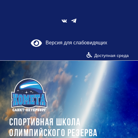
Skip
to
content
Vk
Версия для слабовидящих
Доступная среда
СПОРТИВНАЯ ШКОЛА
ОЛИМПИЙСКОГО РЕЗЕРВА