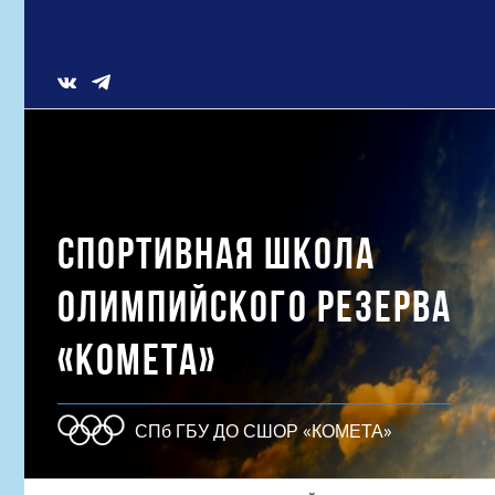
Skip
to
content
Vk
СПОРТИВНАЯ ШКОЛА
ОЛИМПИЙСКОГО РЕЗЕРВА
«КОМЕТА»
СПб ГБУ ДО СШОР «КОМЕТА»
Результат