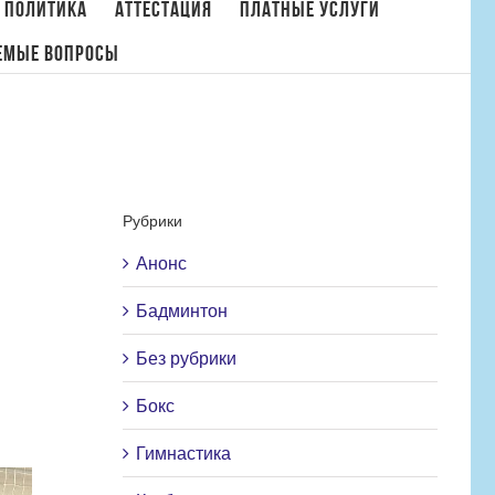
 политика
Аттестация
Платные услуги
емые вопросы
нкт-Петербурга по фехтованию среди мужчин и женщин (не младше 2011 г.р.)
Рубрики
Анонс
Бадминтон
Без рубрики
Бокс
Гимнастика