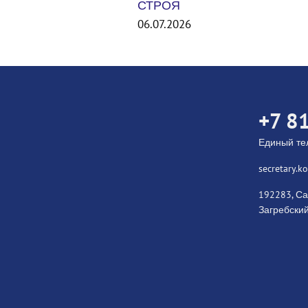
Международный турнир Unit
States Smash 2026. США
06.07.2026
+7 8
Единый т
secretary.
192283, Са
Загребский