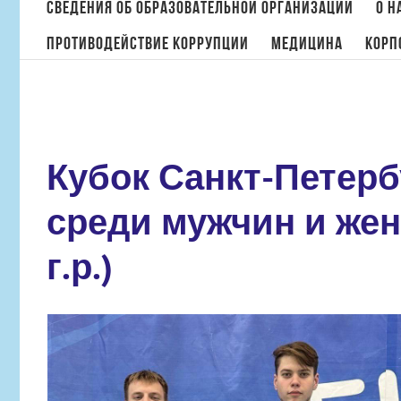
поиска:
Сведения об образовательной организации
О н
Противодействие коррупции
МЕДИЦИНА
Корп
Кубок Санкт-Петер
среди мужчин и же
г.р.)