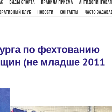
ас
Виды спорта
Правила приема
Антидопинговая
оративный клуб
Новости
Контакты
Часто задава
Главная
/
Новости
,
Фехтование
/
Кубок Са
бурга по фехтованию
нщин (не младше 2011