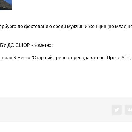
етербурга по фехтованию среди мужчин и женщин (не младш
ГБУ ДО СШОР «Комета»:
аняли 3 место (Старший тренер-преподаватель: Пресс А.В.,
Twitter