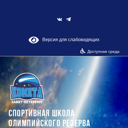
Skip
to
content
Vk
Версия для слабовидящих
Доступная среда
СПОРТИВНАЯ ШКОЛА
ОЛИМПИЙСКОГО РЕЗЕРВА