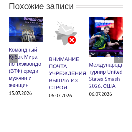
Похожие записи
К
Командный
п
Кубок Мира
ВНИМАНИЕ
(
по тхэквондо
Международный
ПОЧТА
м
(ВТФ) среди
турнир United
УЧРЕЖДЕНИЯ
мужчин и
States Smash
ВЫШЛА ИЗ
женщин
3
2026. США
СТРОЯ
15.07.2026
06.07.2026
06.07.2026