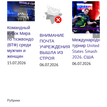
Кубок России
К
по тхэквондо
ВНИМАНИЕ
п
(ВТФ) среди
Международный
ПОЧТА
(
мужчин и
турнир United
УЧРЕЖДЕНИЯ
м
женщин
States Smash
ВЫШЛА ИЗ
ж
30.06.2026
2026. США
СТРОЯ
д
06.07.2026
06.07.2026
1
Рубрики