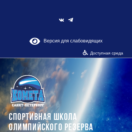
Skip
to
content
Vk
Версия для слабовидящих
Доступная среда
СПОРТИВНАЯ ШКОЛА
ОЛИМПИЙСКОГО РЕЗЕРВА