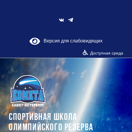
Skip
to
content
Vk
Версия для слабовидящих
Доступная среда
СПОРТИВНАЯ ШКОЛА
ОЛИМПИЙСКОГО РЕЗЕРВА