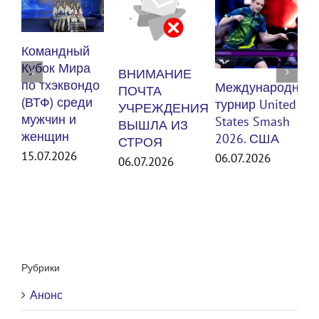
К
Командный
п
Кубок Мира
ВНИМАНИЕ
(
по тхэквондо
Международный
ПОЧТА
м
(ВТФ) среди
турнир United
УЧРЕЖДЕНИЯ
мужчин и
States Smash
ВЫШЛА ИЗ
женщин
3
2026. США
СТРОЯ
15.07.2026
06.07.2026
06.07.2026
Рубрики
Анонс