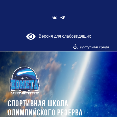
Skip
to
content
Vk
Версия для слабовидящих
Доступная среда
СПОРТИВНАЯ ШКОЛА
ОЛИМПИЙСКОГО РЕЗЕРВА