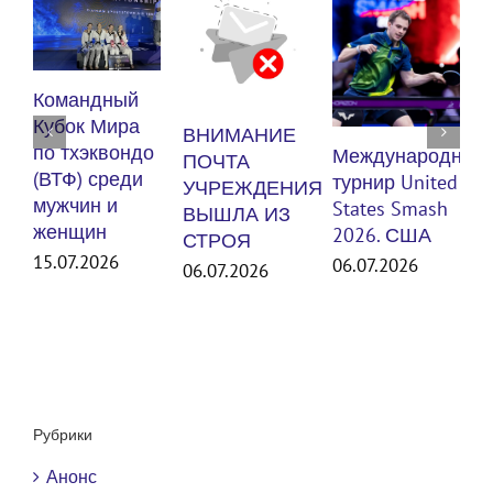
К
Командный
п
Кубок Мира
ВНИМАНИЕ
(
по тхэквондо
Международный
ПОЧТА
м
(ВТФ) среди
турнир United
УЧРЕЖДЕНИЯ
мужчин и
States Smash
ВЫШЛА ИЗ
женщин
3
2026. США
СТРОЯ
15.07.2026
06.07.2026
06.07.2026
Рубрики
Анонс