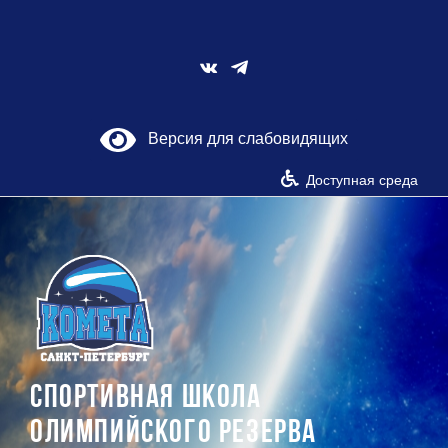
Skip
to
content
Vk
Версия для слабовидящих
Доступная среда
СПОРТИВНАЯ ШКОЛА
ОЛИМПИЙСКОГО РЕЗЕРВА