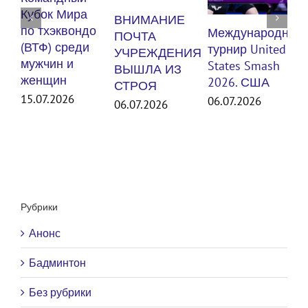
по
Кубок Мира
ВНИМАНИЕ
(В
по тхэквондо
Международный
ПОЧТА
му
(ВТФ) среди
турнир United
УЧРЕЖДЕНИЯ
же
мужчин и
States Smash
ВЫШЛА ИЗ
женщин
30.
2026. США
СТРОЯ
15.07.2026
06.07.2026
06.07.2026
Рубрики
Анонс
Бадминтон
Без рубрики