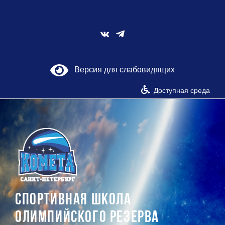
Skip
to
content
Vk
Версия для слабовидящих
Доступная среда
СПОРТИВНАЯ ШКОЛА
ОЛИМПИЙСКОГО РЕЗЕРВА