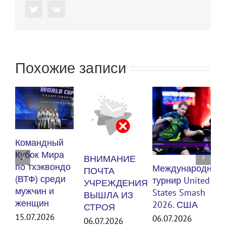
Twitter
Vk
Похожие записи
К
Командный
п
Кубок Мира
ВНИМАНИЕ
(
по тхэквондо
Международный
ПОЧТА
м
(ВТФ) среди
турнир United
УЧРЕЖДЕНИЯ
мужчин и
States Smash
ВЫШЛА ИЗ
женщин
3
2026. США
СТРОЯ
15.07.2026
06.07.2026
06.07.2026