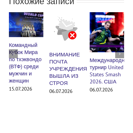
Похожие записи
К
Командный
п
Кубок Мира
ВНИМАНИЕ
(
по тхэквондо
Международный
ПОЧТА
м
(ВТФ) среди
турнир United
УЧРЕЖДЕНИЯ
мужчин и
States Smash
ВЫШЛА ИЗ
женщин
3
2026. США
СТРОЯ
15.07.2026
06.07.2026
06.07.2026