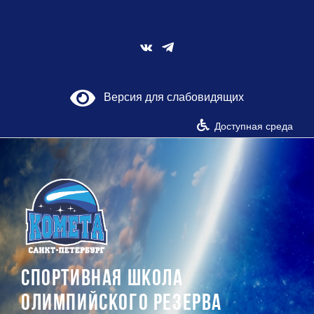
Skip
to
content
Vk
Версия для слабовидящих
Доступная среда
СПОРТИВНАЯ ШКОЛА
ОЛИМПИЙСКОГО РЕЗЕРВА