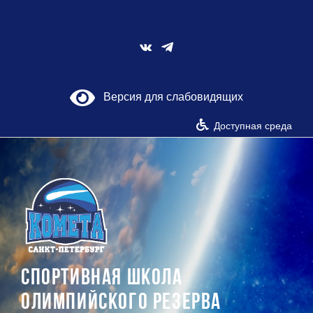
Skip
to
content
Vk
Версия для слабовидящих
Доступная среда
СПОРТИВНАЯ ШКОЛА
ОЛИМПИЙСКОГО РЕЗЕРВА