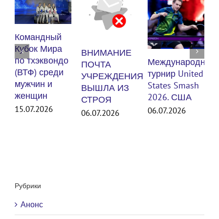
Ку
Командный
по
Кубок Мира
ВНИМАНИЕ
(В
по тхэквондо
Международный
ПОЧТА
му
(ВТФ) среди
турнир United
УЧРЕЖДЕНИЯ
же
мужчин и
States Smash
ВЫШЛА ИЗ
женщин
30.
2026. США
СТРОЯ
15.07.2026
06.07.2026
06.07.2026
Рубрики
Анонс