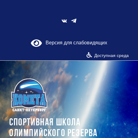
Skip
to
content
Vk
Версия для слабовидящих
Доступная среда
СПОРТИВНАЯ ШКОЛА
ОЛИМПИЙСКОГО РЕЗЕРВА