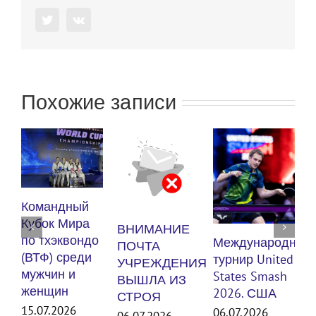
Twitter
Vk
Похожие записи
К
Командный
п
Кубок Мира
ВНИМАНИЕ
(
по тхэквондо
Международный
ПОЧТА
м
(ВТФ) среди
турнир United
УЧРЕЖДЕНИЯ
мужчин и
States Smash
ВЫШЛА ИЗ
женщин
3
2026. США
СТРОЯ
15.07.2026
06.07.2026