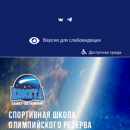
Skip
to
content
Vk
Версия для слабовидящих
Доступная среда
СПОРТИВНАЯ ШКОЛА
ОЛИМПИЙСКОГО РЕЗЕРВА