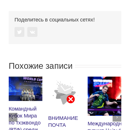
Поделитесь в социальных сетях!
Twitter
Vk
Похожие записи
Ку
Командный
по
Кубок Мира
ВНИМАНИЕ
(В
по тхэквондо
Международный
ПОЧТА
му
(ВТФ) среди