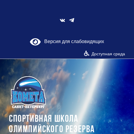
Skip
to
content
Vk
Версия для слабовидящих
Доступная среда
СПОРТИВНАЯ ШКОЛА
ОЛИМПИЙСКОГО РЕЗЕРВА