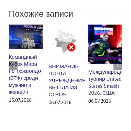
Похожие записи
К
Командный
п
Кубок Мира
ВНИМАНИЕ
(
по тхэквондо
Международный
ПОЧТА
м
(ВТФ) среди
турнир United
УЧРЕЖДЕНИЯ
мужчин и
States Smash
ВЫШЛА ИЗ
женщин
3
2026. США
СТРОЯ
15.07.2026
06.07.2026
06.07.2026