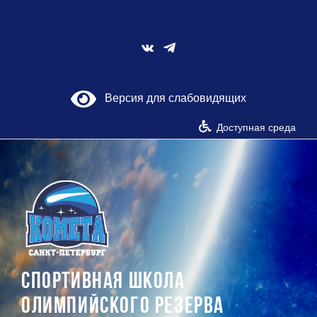
Skip
to
content
Vk
Версия для слабовидящих
Доступная среда
СПОРТИВНАЯ ШКОЛА
ОЛИМПИЙСКОГО РЕЗЕРВА