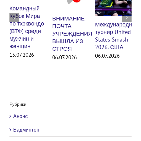
К
Командный
п
Кубок Мира
ВНИМАНИЕ
(
по тхэквондо
Международный
ПОЧТА
м
(ВТФ) среди
турнир United
УЧРЕЖДЕНИЯ
мужчин и
States Smash
ВЫШЛА ИЗ
женщин
3
2026. США
СТРОЯ
15.07.2026
06.07.2026
06.07.2026
Рубрики
Анонс
Бадминтон