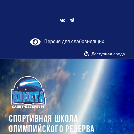
Skip
to
content
Vk
Версия для слабовидящих
Доступная среда
СПОРТИВНАЯ ШКОЛА
ОЛИМПИЙСКОГО РЕЗЕРВА