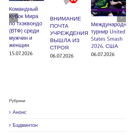
К
Командный
п
Кубок Мира
ВНИМАНИЕ
(
по тхэквондо
Международный
ПОЧТА
м
(ВТФ) среди
турнир United
УЧРЕЖДЕНИЯ
мужчин и
States Smash
ВЫШЛА ИЗ
женщин
3
2026. США
СТРОЯ
15.07.2026
06.07.2026
06.07.2026
Рубрики
Анонс
Бадминтон