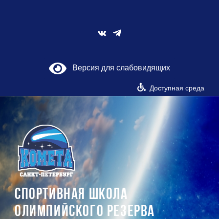
Skip
to
content
Vk
Версия для слабовидящих
Доступная среда
СПОРТИВНАЯ ШКОЛА
ОЛИМПИЙСКОГО РЕЗЕРВА