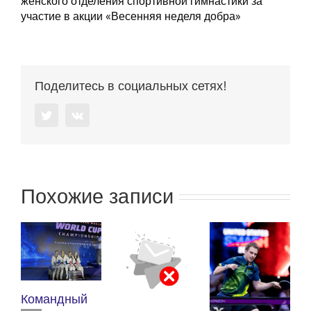
женского отделения спортивной гимнастики за
участие в акции «Весенняя неделя добра»
Поделитесь в социальных сетях!
Twitter
Vk
Похожие записи
К
Командный