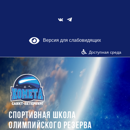
Skip
to
content
Vk
Версия для слабовидящих
Доступная среда
СПОРТИВНАЯ ШКОЛА
ОЛИМПИЙСКОГО РЕЗЕРВА