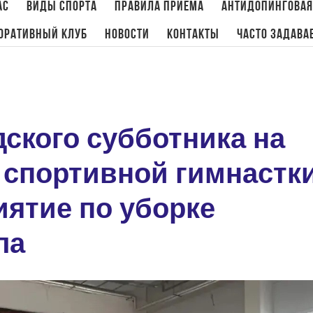
ас
Виды спорта
Правила приема
Антидопинговая
оративный клуб
Новости
Контакты
Часто задава
имнастика
,
Новости
/
В рамках общегородского субботника на мужском отделении спо
ского субботника на
 спортивной гимнастк
ятие по уборке
ла