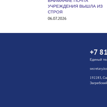
 ПОЧТА
ИЯ ВЫШЛА ИЗ
Международный турнир Unit
States Smash 2026. США
06.07.2026
+7 8
Единый т
secretary.
192283, Са
Загребский