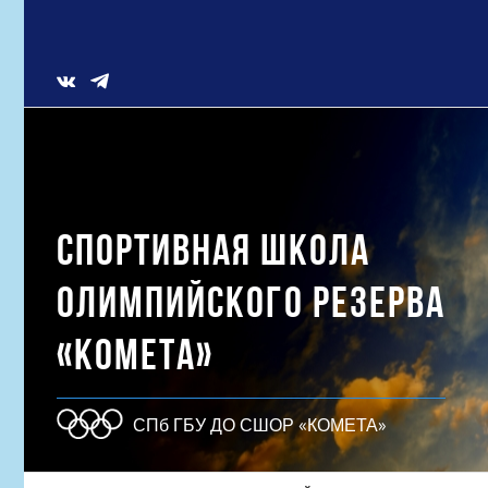
Skip
to
content
Vk
СПОРТИВНАЯ ШКОЛА
ОЛИМПИЙСКОГО РЕЗЕРВА
«КОМЕТА»
СПб ГБУ ДО СШОР «КОМЕТА»
Результат