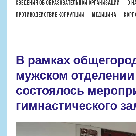
поиска:
Сведения об образовательной организации
О н
Противодействие коррупции
МЕДИЦИНА
Корп
Главная
/
Г
В рамках общегород
мужском отделении
состоялось меропри
гимнастического за