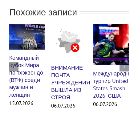
Похожие записи
К
Командный
п
Кубок Мира
ВНИМАНИЕ
(
по тхэквондо
Международный
ПОЧТА
м
(ВТФ) среди
турнир United
УЧРЕЖДЕНИЯ
мужчин и
States Smash
ВЫШЛА ИЗ
женщин
3
2026. США
СТРОЯ
15.07.2026
06.07.2026
06.07.2026