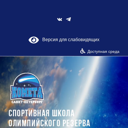
Skip
to
content
Vk
Версия для слабовидящих
Доступная среда
СПОРТИВНАЯ ШКОЛА
ОЛИМПИЙСКОГО РЕЗЕРВА