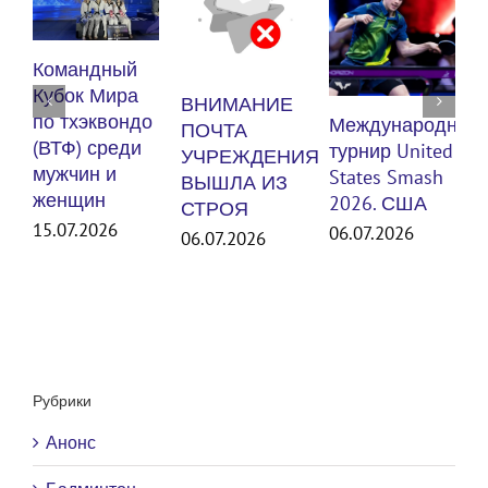
К
Командный
п
Кубок Мира
ВНИМАНИЕ
(
по тхэквондо
Международный
ПОЧТА
м
(ВТФ) среди
турнир United
УЧРЕЖДЕНИЯ
мужчин и
States Smash
ВЫШЛА ИЗ
женщин
3
2026. США
СТРОЯ
15.07.2026
06.07.2026
06.07.2026
Рубрики
Анонс