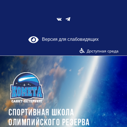
Skip
to
content
Vk
Версия для слабовидящих
Доступная среда
СПОРТИВНАЯ ШКОЛА
ОЛИМПИЙСКОГО РЕЗЕРВА