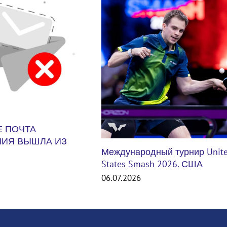
Кубок России по тхэквондо (
среди мужчин и женщин
30.06.2026
ный турнир United
sh 2026. США