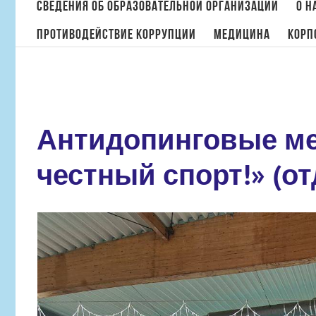
поиска:
Сведения об образовательной организации
О н
Противодействие коррупции
МЕДИЦИНА
Корп
Антидопинговые ме
честный спорт!» (о