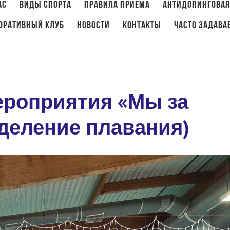
ас
Виды спорта
Правила приема
Антидопинговая
оративный клуб
Новости
Контакты
Часто задава
Главная
/
Новости
,
Плавание
/
роприятия «Мы за
тделение плавания)