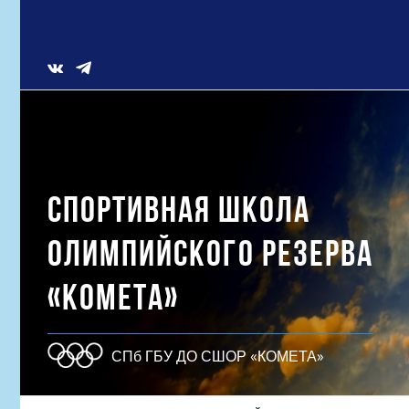
Skip
to
content
Vk
СПОРТИВНАЯ ШКОЛА
ОЛИМПИЙСКОГО РЕЗЕРВА
«КОМЕТА»
СПб ГБУ ДО СШОР «КОМЕТА»
Результат