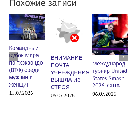
Похожие записи
Куб
Командный
по 
Кубок Мира
ВНИМАНИЕ
(ВТ
по тхэквондо
Международный
ПОЧТА
муж
(ВТФ) среди
турнир United
УЧРЕЖДЕНИЯ
же
мужчин и
States Smash
ВЫШЛА ИЗ
женщин
30.
2026. США
СТРОЯ
15.07.2026
06.07.2026
06.07.2026