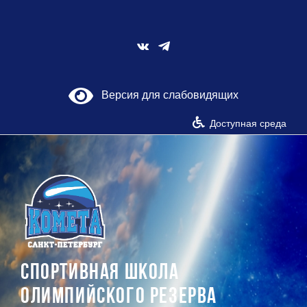
Skip
to
content
Vk
Версия для слабовидящих
Доступная среда
СПОРТИВНАЯ ШКОЛА
ОЛИМПИЙСКОГО РЕЗЕРВА