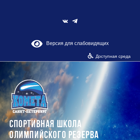
Skip
to
content
Vk
Версия для слабовидящих
Доступная среда
СПОРТИВНАЯ ШКОЛА
ОЛИМПИЙСКОГО РЕЗЕРВА