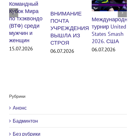
К
Командный
п
Кубок Мира
ВНИМАНИЕ
(
по тхэквондо
Международный
ПОЧТА
м
(ВТФ) среди
турнир United
УЧРЕЖДЕНИЯ
мужчин и
States Smash
ВЫШЛА ИЗ
женщин
3
2026. США
СТРОЯ
15.07.2026
06.07.2026
06.07.2026
Рубрики
Анонс
Бадминтон
Без рубрики