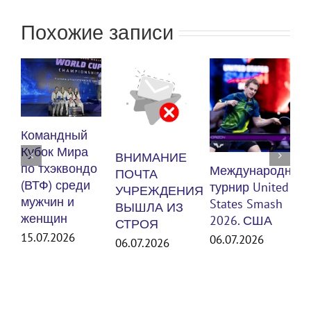
Похожие записи
К
Командный
п
Кубок Мира
ВНИМАНИЕ
(
по тхэквондо
Международный
ПОЧТА
м
(ВТФ) среди
турнир United
УЧРЕЖДЕНИЯ
мужчин и
States Smash
ВЫШЛА ИЗ
женщин
3
2026. США
СТРОЯ
15.07.2026
06.07.2026
06.07.2026