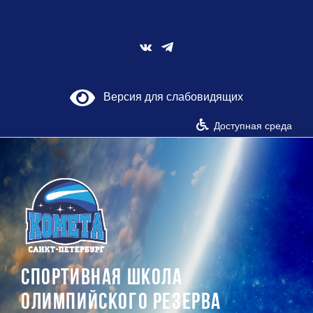
Skip
to
content
Vk
Версия для слабовидящих
Доступная среда
СПОРТИВНАЯ ШКОЛА
ОЛИМПИЙСКОГО РЕЗЕРВА