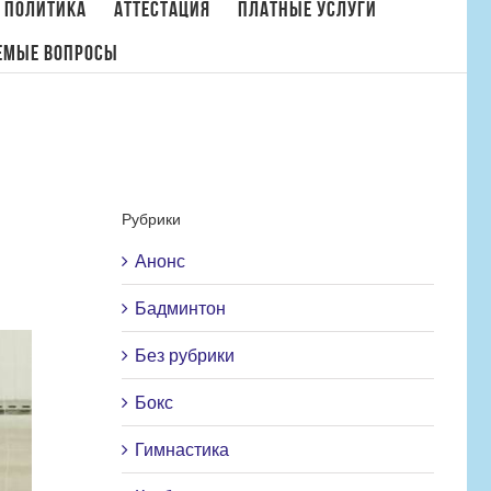
 политика
Аттестация
Платные услуги
емые вопросы
ости
/
Первенство России по бадминтону среди юношей и девушек до 17 лет
Рубрики
Анонс
Бадминтон
Без рубрики
Бокс
Гимнастика