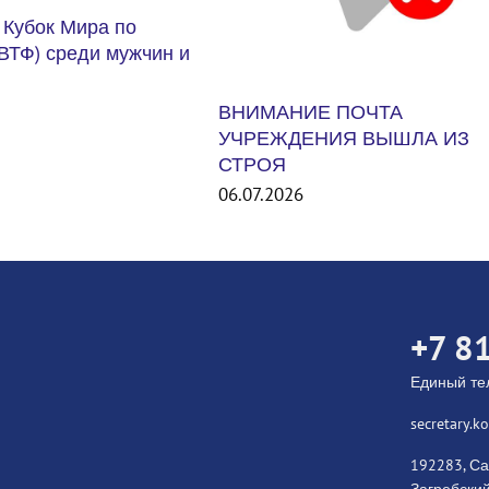
 ПОЧТА
ИЯ ВЫШЛА ИЗ
Международный турнир Unit
States Smash 2026. США
06.07.2026
+7 8
Единый т
secretary.
192283, Са