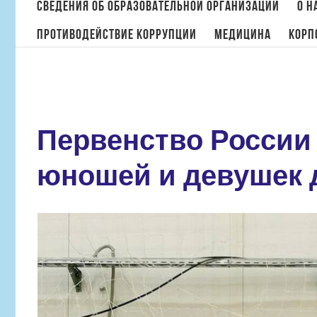
поиска:
Сведения об образовательной организации
О н
Противодействие коррупции
МЕДИЦИНА
Корп
Первенство России
юношей и девушек д