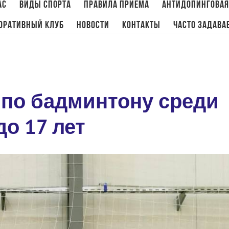
ас
Виды спорта
Правила приема
Антидопинговая
оративный клуб
Новости
Контакты
Часто задава
Главная
/
Бадминтон
,
Нов
 по бадминтону среди
о 17 лет