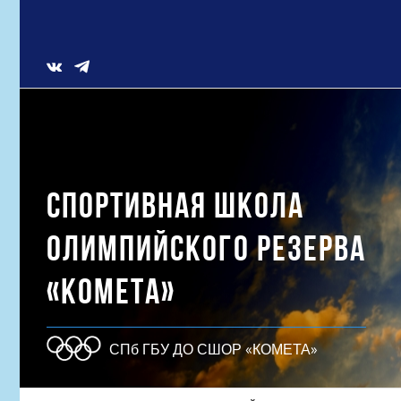
Skip
to
content
Vk
СПОРТИВНАЯ ШКОЛА
ОЛИМПИЙСКОГО РЕЗЕРВА
«КОМЕТА»
СПб ГБУ ДО СШОР «КОМЕТА»
Результат