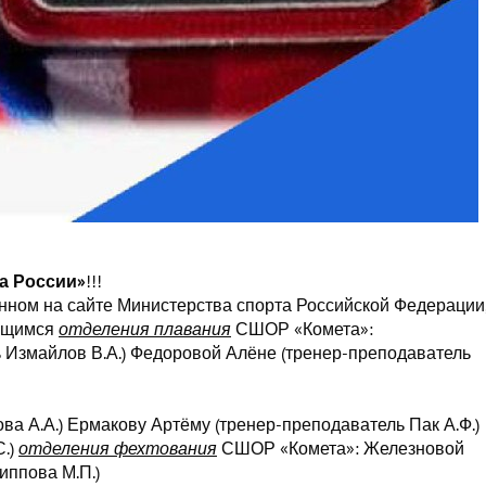
а России»
!!!
нном на сайте Министерства спорта Российской Федерации
ющимся
отделения плавания
СШОР «Комета»:
Измайлов В.А.) Федоровой Алёне (тренер-преподаватель
 А.А.) Ермакову Артёму (тренер-преподаватель Пак А.Ф.)
С.)
отделения фехтования
СШОР «Комета»: Железновой
иппова М.П.)