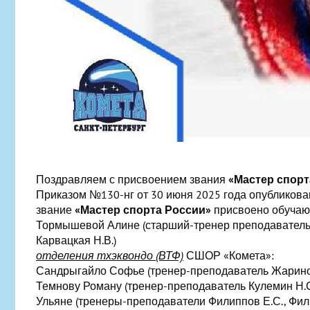
Поздравляем с присвоением звания
«Мастер спорт
Приказом №130-нг от 30 июня 2025 года опубликова
звание
«Мастер спорта России»
присвоено обуча
Тормышевой Алине (старший-тренер преподаватель 
Карвацкая Н.В.)
отделения тхэквондо (ВТФ)
СШОР «Комета»:
Сандрыгайло Софье (тренер-преподаватель Жаринова
Темнову Роману (тренер-преподаватель Кулемин Н.
Ульяне (тренеры-преподаватели Филиппов Е.С., Фил