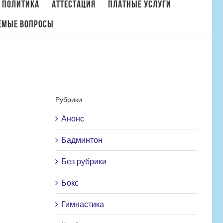
 политика
Аттестация
Платные услуги
емые вопросы
о
,
Фехтование
/
Поздравляем с присвоением звания «Мастер спорта России»
Рубрики
Анонс
Бадминтон
Без рубрики
Бокс
Гимнастика