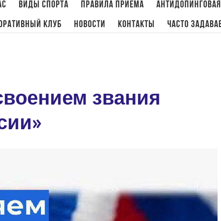
ас
Виды спорта
Правила приема
Антидопинговая
оративный клуб
Новости
Контакты
Часто задава
Главная
/
Новости
,
Плавание
,
Тхэквонд
своением звания
сии»