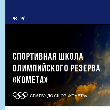
Skip
to
content
Vk
СПОРТИВНАЯ ШКОЛА
ОЛИМПИЙСКОГО РЕЗЕРВА
«КОМЕТА»
СПб ГБУ ДО СШОР «КОМЕТА»
Результат