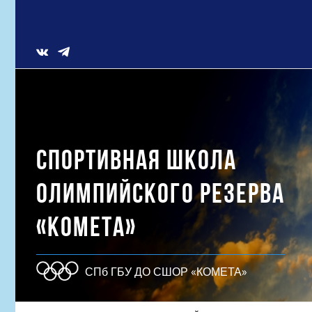
Skip
to
content
Vk
СПОРТИВНАЯ ШКОЛА
ОЛИМПИЙСКОГО РЕЗЕРВА
«КОМЕТА»
СПб ГБУ ДО СШОР «КОМЕТА»
Результат