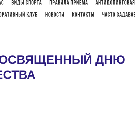
ас
Виды спорта
Правила приема
Антидопинговая
оративный клуб
Новости
Контакты
Часто задава
Главная
/
Бадминтон
,
Нов
 ПОСВЯЩЕННЫЙ ДНЮ
ЕСТВА