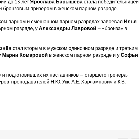
рии до 13 лет
Ярослава Барышева
стала победительницей
и бронзовым призером в женском парном разряде.
ском парном и смешанном парном разрядах завоевал
Илья
арном разряде, у
Александры Лавровой
— «бронза» в
езнёв
стал вторым в мужском одиночном разряде и третьим
у
Марии Комаровой
в женском парном разряде и у
Софьи
 и подготовивших их наставников — старшего тренера-
ров-преподавателей Н.Ю. Укк, А.Е. Харлампович и К.В.