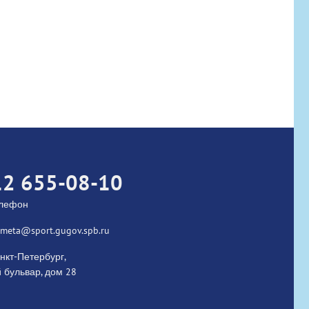
женщин (2 
30.06.2026
16.07.2026
ed
12 655-08-10
елефон
kometa@sport.gugov.spb.ru
нкт-Петербург,
 бульвар, дом 28