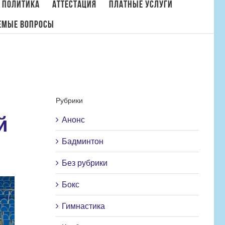
 политика
Аттестация
Платные услуги
емые вопросы
е, юниорские и юношеские соревнования по бадминтону «Новогодний волан»
Рубрики
й
Анонс
Бадминтон
Без рубрики
Бокс
Гимнастика