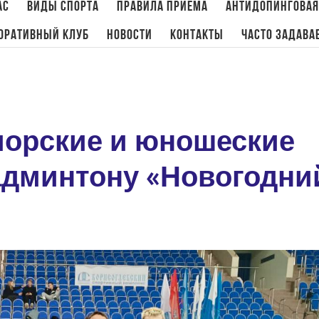
ас
Виды спорта
Правила приема
Антидопинговая
оративный клуб
Новости
Контакты
Часто задава
Главная
/
Бадминтон
,
Новости
/
Всероссийски
иорские и юношеские
админтону «Новогодни