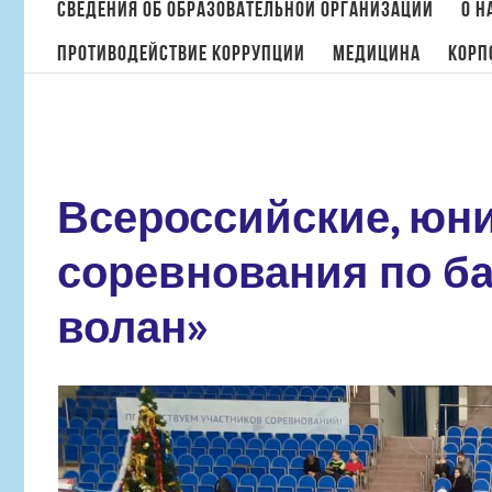
поиска:
Сведения об образовательной организации
О н
Противодействие коррупции
МЕДИЦИНА
Корп
Всероссийские, юн
соревнования по б
волан»