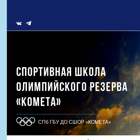
Skip
to
content
Vk
СПОРТИВНАЯ ШКОЛА
ОЛИМПИЙСКОГО РЕЗЕРВА
«КОМЕТА»
СПб ГБУ ДО СШОР «КОМЕТА»
Результат