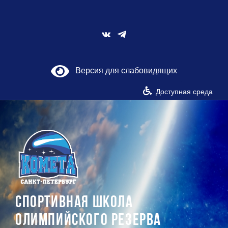
Skip
to
content
Vk
Версия для слабовидящих
Доступная среда
СПОРТИВНАЯ ШКОЛА
ОЛИМПИЙСКОГО РЕЗЕРВА