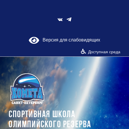
Skip
to
content
Vk
Версия для слабовидящих
Доступная среда
СПОРТИВНАЯ ШКОЛА
ОЛИМПИЙСКОГО РЕЗЕРВА